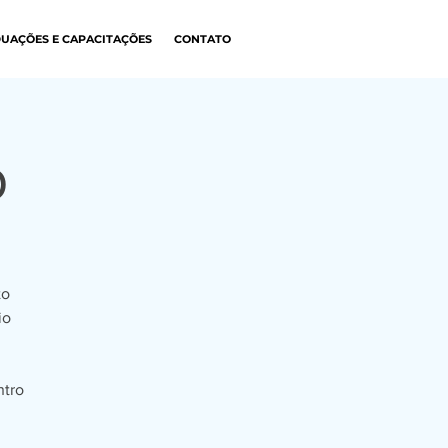
UAÇÕES E CAPACITAÇÕES
CONTATO
b
to
io
ntro