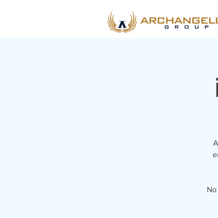
A
e
No 